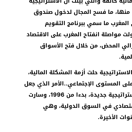
 وهي أزمة مالية خانقة والتي بينت أن الاستراتيجية
ا منها، ما فسح المجال لدخول صندوق
المغرب ما سمي ببرنامج التقويم
ت مواصلة انفتاح المغرب على الاقتصاد
رالي المحض، من خلال فتح الأسواق
مية.
لاستراتيجية حلت أزمة المشكلة المالية،
لى المستوى الإجتماعي..الأمر الذي جعل
بلادنا-يقول العمراني-تعتمد استراتيجية جديدة، بدءا من 1996، وسارت
قتصادي في السوق الدولية، وهي
وات الأخيرة.