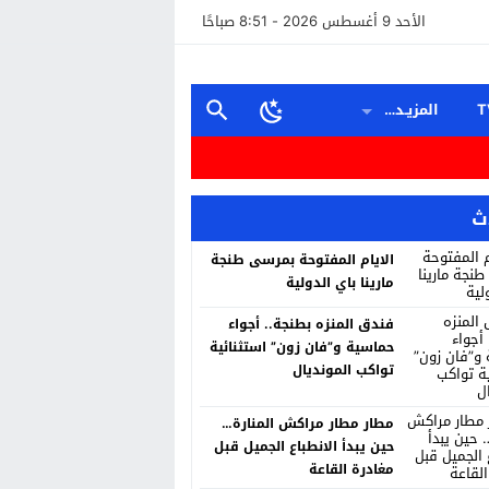
الأحد 9 أغسطس 2026 - 8:51 صباحًا
المزيـد…
ث
ت على بلوغ نصف النهائي
الايام المفتوحة بمرسى طنجة
مارينا باي الدولية
فندق المنزه بطنجة.. أجواء
متها الاستغلال المغرض للفضاء الرقمي وترويج معلومات مضللة
حماسية و”فان زون” استثنائية
تواكب المونديال
مطار مطار مراكش المنارة…
حين يبدأ الانطباع الجميل قبل
مهمشون يضحكون فوق الأرض”
مغادرة القاعة