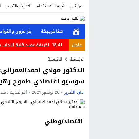
من نحن
شروط الاستخدام
الادارة والتحرير
ل
هنا خريـبـكة
بئر مزوي والنواح
عاجـل
18:41
لكريفة عميد كلية الاداب ب
21:34
الفقيه بن صالح ـ أولاد عبد
الرئيسية
الرئيسية
الدكتور مولاي احمدالعمراني:
20:57
شباب وادي زم.. مبادرة ت
سوسيو اقتصادي طموح رهين
10:47
رواية “الحفرة” للمخرج وال
ادارة التحرير
28 نوفمبر 2021
آخر تحديث :
منذ 5 سنوا
22:01
الأحداث التي شهدتها نقاط
13:41
كرنفال تطوان في أمسية سي
23:21
12.8 مليون درهم لدعم إنشاء ورقمنة وتحديث القاعات السينمائية بالمغرب
اقتصاد/وطني
13:54
الايام المفتوحة بمرسى طنج