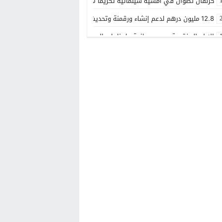
كرنفال تطوان في أمسية سينمائية تكريما لادريس الروخ
12.8 مليون درهم لدعم إنشاء ورقمنة وتحديث القاعات السينمائية بالمغرب
الايام المفتوحة بمرسى طنجة مارينا باي الدولية
عبد الرجيم عاشر في رواية جديدة..”المهمشون يضحكون فوق الأرض”
مراحيض مسجد باب البحر… عندما يتحول مرفق ديني إلى بديل للمرافق العمومي
الإعلامي المصطفى متوكل يعزي عائلتي بويا و صابر
وداعًا الحاج الجيلالي صابر.. ستبقى في القلوب
حادثة سير خطيرة بالطريق الرابطة بين بوجنيبة وخريبكة
بني ملال تختتم عرسها الثقافي والفني.. احتفاء بالهوية الوطنية وإشعاع للتنم