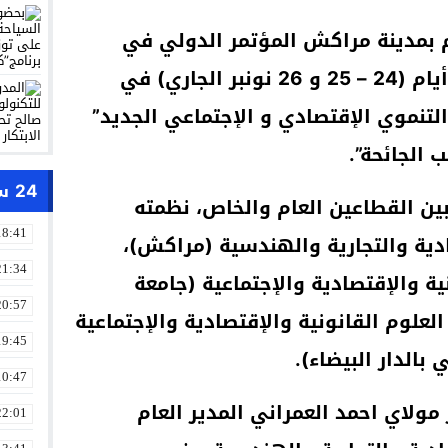
اج) ـ ـ ـ اختتم بمدينة مراكش المؤتمر الدولي في
دورته 19الذي دام على مدار 3 أيام (24 – 25 و 26 نونبر الجاري) في
تنموي الإقتصادي و الإجتماعي الجديد”
 الجائحة”.
24 ساعة
بين القطاعين العام والخاص، نظمته
18:41
ادية والتجارية والهندسية (مراكش)،
21:34
ية والإقتصادية والإجتماعية (جامعة
20:57
علوم القانونية والإقتصادية والإجتماعية
19:45
بالدار البيضاء).
10:47
ولاي احمد العمراني المدير العام
22:01