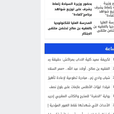
بحضور وزيرة السياحة زلماط
يشرف على توزيع شواهد
برنامج”كفاءة”
المدرسة العليا للتكنولوجيا
بالفقيه بن صالح تحتضن ملتقى
الابتكار
لكريفة عميد كلية الاداب بمراكش: حقيقة رسوم التوقيت الميسر ومجانية التعليم 
الفقيه بن صالح ـ أولاد عبد الله.. «ممر السلاطين» يعيد ذاكرة أم الربيع إلى ال
شباب وادي زم.. مبادرة تطوعية لإعادة تأهيل مقبرة الشهداء
فيلدا: لبؤات الأطلس عازمات على بلوغ نصف النهائي
رواية “الحفرة” للمخرج والكاتب المغربي إدريس الروخ على قناة تلفزيون العربي
الأحداث التي شهدتها نقاط العبور المؤدية إلى سبتة ومليلية جاءت نتيجة عو