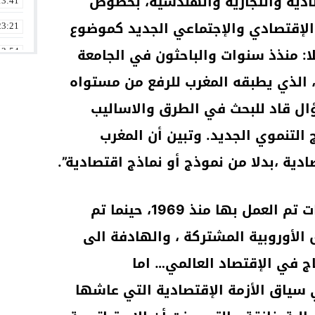
صادية والتجارية والهندسية، بخصوص
13:41
الإقتصادي والإجتماعي الجديد كموضوع
23:21
ا: منذذ سنوات والباحثون في الجامعة
13:54
 الذي يطبقه المغرب للرفع من مستواه
09:27
ؤال قاد للبحث في الطرق والاساليب
19:03
15:59
التنموي الجديد. وتبين أن المغرب
08:24
ية ،بدلا من نموذج أو نماذج اقتصادية”.
07:51
ولفت الى ان هذه الإستراتيجيات تم العمل بها منذ 1969، حينما تم
20:13
الأوروبية المشتركة ، والهادفة الى
اج في الإقتصاد العالمي… اما
ي سياق الأزمة الإقتصادية التي عاشها