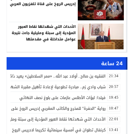
إدريس الروخ على قناة تلفزيون العربي
الأحداث التي شهدتها نقاط العبور
المؤدية إلى سبتة ومليلية جاءت نتيجة
عوامل متداخلة في مقدمتها
الاستغلال المغرض للفضاء الرقمي
وترويج معلومات مضللة
24 ساعة
الفقيه بن صالح ـ أولاد عبد الله.. «ممر السلاطين» يعيد ذاكرة أم
21:34
شباب وادي زم.. مبادرة تطوعية لإعادة تأهيل مقبرة الشهداء
20:57
فيلدا: لبؤات الأطلس عازمات على بلوغ نصف النهائي
19:45
رواية “الحفرة” للمخرج والكاتب المغربي إدريس الروخ على قناة ت
10:47
الأحداث التي شهدتها نقاط العبور المؤدية إلى سبتة ومليلية ج
22:01
كرنفال تطوان في أمسية سينمائية تكريما لادريس الروخ
13:41