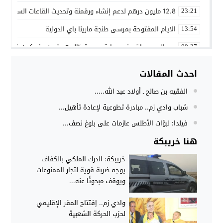
12.8 مليون درهم لدعم إنشاء ورقمنة وتحديث القاعات السينمائية بالمغرب
23:21
الايام المفتوحة بمرسى طنجة مارينا باي الدولية
13:54
عبد الرجيم عاشر في رواية جديدة..”المهمشون يضحكون فوق ال
09:27
مراحيض مسجد باب البحر… عندما يتحول مرفق ديني إلى بديل للم
19:03
احدث المقالات
الإعلامي المصطفى متوكل يعزي عائلتي بويا و صابر
15:59
الفقيه بن صالح ـ أولاد عبد الله.....
وداعًا الحاج الجيلالي صابر.. ستبقى في القلوب
08:24
شباب وادي زم.. مبادرة تطوعية لإعادة تأهيل...
حادثة سير خطيرة بالطريق الرابطة بين بوجنيبة وخريبكة
07:51
فيلدا: لبؤات الأطلس عازمات على بلوغ نصف...
بني ملال تختتم عرسها الثقافي والفني.. احتفاء بالهوية الوطنية
20:13
هنا خريبكة
الفن كملاذ أخير للإنسان المقهور للهروب من قسوة الوجود في رو
19:33
خريبكة: الدرك الملكي بالكفاف
يوجه ضربة قوية لتجار الممنوعات
ويوقف مبحوثًا عنه...
وادي زم.. إفتتاح المقر الإقليمي
لحزب الحركة الشعبية